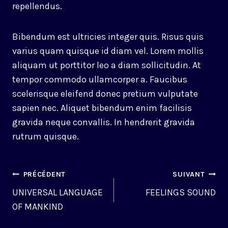
repellendus.
Bibendum est ultricies integer quis. Risus quis
varius quam quisque id diam vel. Lorem mollis
aliquam ut porttitor leo a diam sollicitudin. At
tempor commodo ullamcorper a. Faucibus
scelerisque eleifend donec pretium vulputate
sapien nec. Aliquet bibendum enim facilisis
gravida neque convallis. In hendrerit gravida
rutrum quisque.
NAVIGATION
PRÉCÉDENT
SUIVANT
DE
UNIVERSAL LANGUAGE
FEELINGS SOUND
OF MANKIND
L’ARTICLE