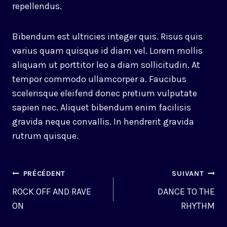
repellendus.
Bibendum est ultricies integer quis. Risus quis
varius quam quisque id diam vel. Lorem mollis
aliquam ut porttitor leo a diam sollicitudin. At
tempor commodo ullamcorper a. Faucibus
scelerisque eleifend donec pretium vulputate
sapien nec. Aliquet bibendum enim facilisis
gravida neque convallis. In hendrerit gravida
rutrum quisque.
NAVIGATION
PRÉCÉDENT
SUIVANT
DE
ROCK OFF AND RAVE
DANCE TO THE
ON
RHYTHM
L’ARTICLE